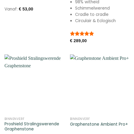
98% witheid
Schimmelwerend
Vanaf:
€
53,00
Cradle to cradle
Circulair & Eclogisch
Gewaardeerd
€
289,00
5.00
uit 5
BINNENVERF
BINNENVERF
Proshield Stralingswerende
Graphenstone Ambient Pro+
Graphenstone