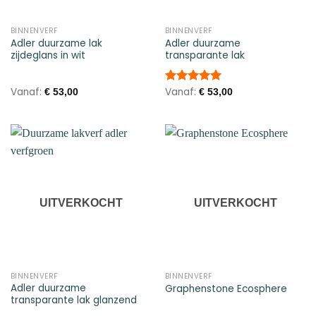
BINNENVERF
BINNENVERF
Adler duurzame lak
Adler duurzame
zijdeglans in wit
transparante lak
Vanaf:
Vanaf:
Gewaardeerd
€
53,00
€
53,00
5.00
uit 5
UITVERKOCHT
UITVERKOCHT
BINNENVERF
BINNENVERF
Adler duurzame
Graphenstone Ecosphere
transparante lak glanzend