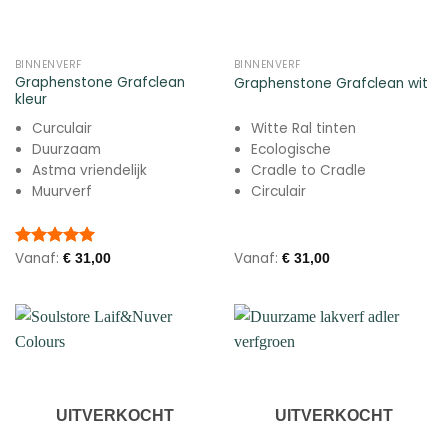
BINNENVERF
BINNENVERF
Graphenstone Grafclean
Graphenstone Grafclean wit
kleur
Curculair
Witte Ral tinten
Duurzaam
Ecologische
Astma vriendelijk
Cradle to Cradle
Muurverf
Circulair
Vanaf:
Vanaf:
Gewaardeerd
€
31,00
€
31,00
5.00
uit 5
UITVERKOCHT
UITVERKOCHT