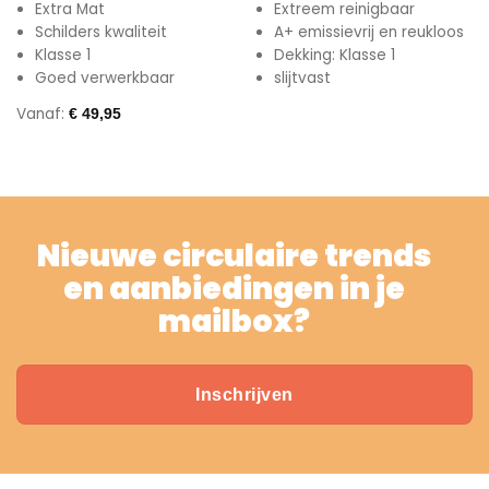
Extra Mat
Extreem reinigbaar
Schilders kwaliteit
A+ emissievrij en reukloos
Klasse 1
Dekking: Klasse 1
Goed verwerkbaar
slijtvast
Vanaf:
€
49,95
Nieuwe circulaire trends
en aanbiedingen in je
mailbox?
Inschrijven