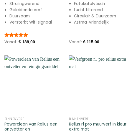
Stralingwerend
Fotokatalytisch
Geleidende verf
Lucht filterend
Duurzaam
Circulair & Duurzaam
Versterkt Wifi signaal
Astma-vriendelijk
Vanaf:
Vanaf:
Gewaardeerd
€
189,00
€
115,00
5.00
uit 5
BINNENVERF
BINNENVERF
Powerclean van Relius een
Relius r1 pro muurverf in kleur
ontvetter en
extra mat