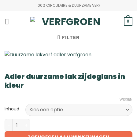
Ga
100% CIRCULAIRE & DUURZAME VERF
naar
inhoud
0
FILTER
Adler duurzame lak zijdeglans in
kleur
WISSEN
Inhoud
Adler duurzame lak zijdeglans in kleur aantal