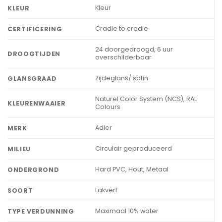
Kleur
KLEUR
Cradle to cradle
CERTIFICERING
24 doorgedroogd, 6 uur
DROOGTIJDEN
overschilderbaar
Zijdeglans/ satin
GLANSGRAAD
Naturel Color System (NCS), RAL
KLEURENWAAIER
Colours
Adler
MERK
Circulair geproduceerd
MILIEU
Hard PVC, Hout, Metaal
ONDERGROND
Lakverf
SOORT
Maximaal 10% water
TYPE VERDUNNING