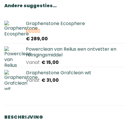
Andere suggesties…
Graphenstone Ecosphere
Gewaardeerd
1
€
289,00
5.00
op 5
gebaseerd
Powerclean van Relius een ontvetter en
op
reinigingsmiddel
klantbeoordeling
Vanaf:
€
15,00
Graphenstone Grafclean wit
Vanaf:
€
31,00
BESCHRIJVING