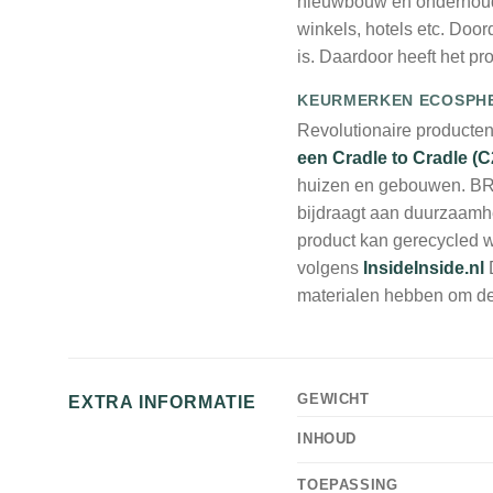
nieuwbouw en onderhoud 
winkels, hotels etc. Door
is. Daardoor heeft het p
KEURMERKEN ECOSPH
Revolutionaire producte
een Cradle to Cradle (C
huizen en gebouwen. BR
bijdraagt aan duurzaamhe
product kan gerecycled w
volgens
InsideInside.nl
materialen hebben om de 
GEWICHT
EXTRA INFORMATIE
INHOUD
TOEPASSING