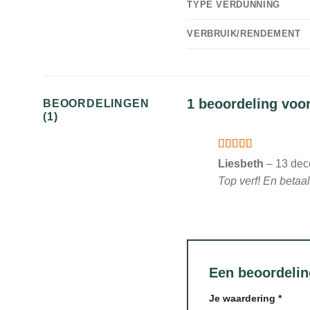
TYPE VERDUNNING
VERBRUIK/RENDEMENT
1 beoordeling voo
BEOORDELINGEN
(1)
Gewaardeerd
Liesbeth
–
13 dec
5
uit 5
Top verf! En betaal
Een beoordeli
Je waardering
*