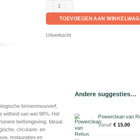
Graphenstone Ecosphere aantal
TOEVOEGEN AAN WINKELWA
Uitverkocht
Andere suggesties…
ologische binnenmuurverf,
pe witheid van wel 98%. Het
Powerclean van Rel
chonere leefomgeving. Ideaal
Vanaf:
€
15,00
sche, circulaire- en
uw, restauraties en