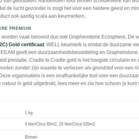
van gebouwen. Aanbevolen voor binnen schilderwerk van woni
dat de lucht gezonder is zorgt het voor een heldere geest en mind
roduct ook aardig scala aan keurmerken.
ERE PREMIUM
n worden vaak beloond dus ook Graphenstone Ecosphere. De ve
2C) Gold certificaat
. WELL keurmerk is omdat de duurzame ver
EEAM geeft een duurzaamheidsbeoordeling en Graphenstone v
id prestatie. Cradle to Cradle gold is het hoogste circulaire e
orden zonder zijn waarde te verliezen als grondstof voor een 
Deze organisatieis is een onafhankelijke tool voor een duurzaam
natuur in geld uitgedrukt, lees meer en zie hoe schoon je kunt
1 kg
4 liter/Circa 60m2, 15 liter/Circa 225m2
Binnen