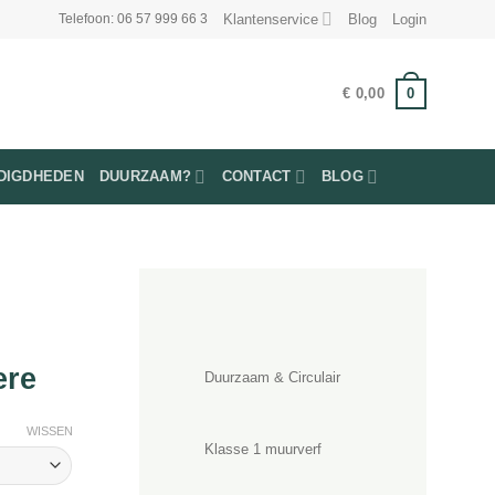
Klantenservice
Blog
Login
Telefoon: 06 57 999 66 3
0
€
0,00
DIGDHEDEN
DUURZAAM?
CONTACT
BLOG
ere
Duurzaam & Circulair
WISSEN
Klasse 1 muurverf