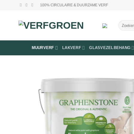
Ga
100% CIRCULAIRE & DUURZAME VERF
naar
inhoud
Zoeken
naar:
MUURVERF
LAKVERF
GLASVEZELBEHANG