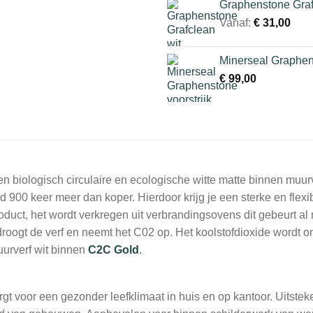
Graphenstone Graf
Vanaf:
€
31,00
Minerseal Graphens
€
99,00
biologisch circulaire en ecologische witte matte binnen muurver
id 900 keer meer dan koper. Hierdoor krijg je een sterke en flexi
roduct, het wordt verkregen uit verbrandingsovens dit gebeurt a
droogt de verf en neemt het C02 op. Het koolstofdioxide wordt o
uurverf wit binnen
C2C Gold
.
gt voor een gezonder leefklimaat in huis en op kantoor. Uitste