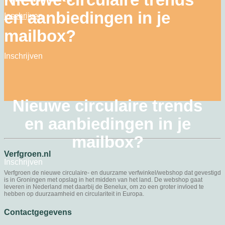
en aanbiedingen in je
Inschrijven
mailbox?
Inschrijven
Nieuwe circulaire trends
en aanbiedingen in je
mailbox?
Verfgroen.nl
Inschrijven
Verfgroen de nieuwe circulaire- en duurzame verfwinkel/webshop dat gevestigd
is in Groningen met opslag in het midden van het land. De webshop gaat
leveren in Nederland met daarbij de Benelux, om zo een groter invloed te
hebben op duurzaamheid en circulariteit in Europa.
Contactgegevens