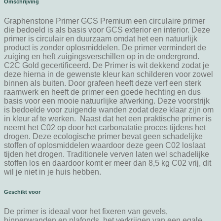
Omschrijving
Graphenstone Primer GCS Premium een circulaire primer
die bedoeld is als basis voor GCS exterior en interior. Deze
primer is circulair en duurzaam omdat het een natuurlijk
product is zonder oplosmiddelen. De primer vermindert de
zuiging en heft zuigingsverschillen op in de ondergrond.
C2C Gold gecertificeerd. De Primer is wit dekkend zodat je
deze hierna in de gewenste kleur kan schilderen voor zowel
binnen als buiten. Door grafeen heeft deze verf een sterk
raamwerk en heeft de primer een goede hechting en dus
basis voor een mooie natuurlijke afwerking. Deze voorstrijk
is bedoelde voor zuigende wanden zodat deze klaar zijn om
in kleur af te werken. Naast dat het een praktische primer is
neemt het C02 op door het carbonatatie proces tijdens het
drogen. Deze ecologische primer bevat geen schadelijke
stoffen of oplosmiddelen waardoor deze geen C02 loslaat
tijden het drogen. Traditionele verven laten wel schadelijke
stoffen los en daardoor komt er meer dan 8,5 kg C02 vrij, dit
wil je niet in je huis hebben.
Geschikt voor
De primer is ideaal voor het fixeren van gevels,
binnenwanden en plafonds, het verkrijgen van een egale