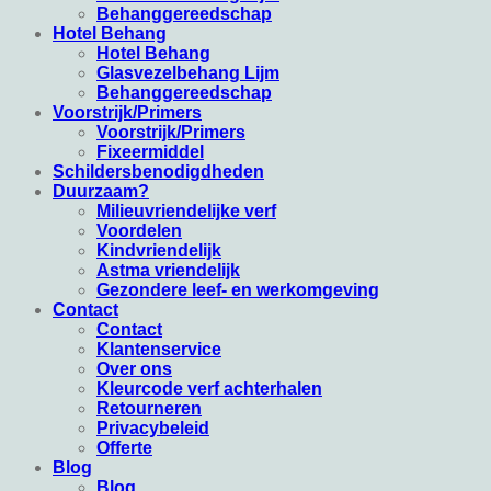
Behanggereedschap
Hotel Behang
Hotel Behang
Glasvezelbehang Lijm
Behanggereedschap
Voorstrijk/Primers
Voorstrijk/Primers
Fixeermiddel
Schildersbenodigdheden
Duurzaam?
Milieuvriendelijke verf
Voordelen
Kindvriendelijk
Astma vriendelijk
Gezondere leef- en werkomgeving
Contact
Contact
Klantenservice
Over ons
Kleurcode verf achterhalen
Retourneren
Privacybeleid
Offerte
Blog
Blog