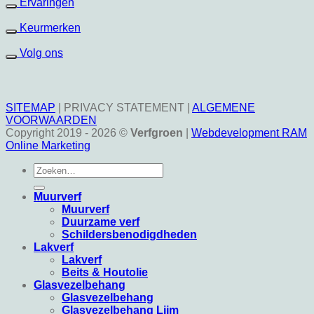
Ervaringen
Keurmerken
Volg ons
SITEMAP
|
PRIVACY STATEMENT
|
ALGEMENE
VOORWAARDEN
Copyright 2019 - 2026 ©
Verfgroen
|
Webdevelopment RAM
Online Marketing
Zoeken
naar:
Muurverf
Muurverf
Duurzame verf
Schildersbenodigdheden
Lakverf
Lakverf
Beits & Houtolie
Glasvezelbehang
Glasvezelbehang
Glasvezelbehang Lijm