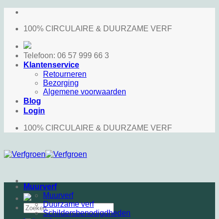
Ga
naar
100% CIRCULAIRE & DUURZAME VERF
inhoud
Telefoon: 06 57 999 66 3
Klantenservice
Retourneren
Bezorging
Algemene voorwaarden
Blog
Login
100% CIRCULAIRE & DUURZAME VERF
Muurverf
Muurverf
Duurzame verf
Zoeken
Schildersbenodigdheden
naar: