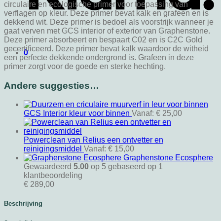
circulaire en ecologische primer voor toepassing van
verflagen op kleur. Deze primer bevat kalk en grafeen en is
dekkend wit. Deze primer is bedoel als voorstrijk wanneer je
gaat verven met GCS interior of exterior van Graphenstone.
Deze primer absorbeert en bespaart C02 en is C2C Gold
gecertificeerd. Deze primer bevat kalk waardoor de witheid
0
een perfecte dekkende ondergrond is. Grafeen in deze
primer zorgt voor de goede en sterke hechting.
Andere suggesties…
GCS Interior kleur voor binnen
Vanaf:
€
25,00
Powerclean van Relius een ontvetter en
reinigingsmiddel
Vanaf:
€
15,00
Graphenstone Ecosphere
Gewaardeerd
5.00
op 5 gebaseerd op
1
klantbeoordeling
€
289,00
Beschrijving