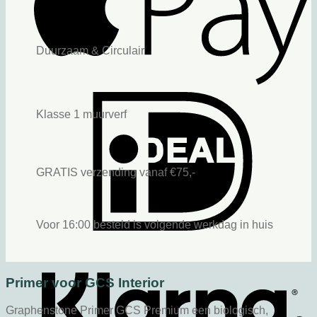
Duurzaam & Circulair
Klasse 1 muurverf
GRATIS verzending vanaf €75,-
Voor 16:00 besteld is volgende werkdag in huis
Primer voor GCS Interior
Graphenstone Primer GCS Premium een biologisch,