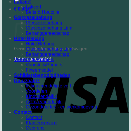
Lakverf
Lakverf
€
0,00
0
Beits & Houtolie
Winkelwagen
Glasvezelbehang
Glasvezelbehang
Glasvezelbehang Lijm
Behanggereedschap
Hotel Behang
Hotel Behang
Geen producten in de winkelwagen.
Glasvezelbehang Lijm
Behanggereedschap
Terug naar winkel
Voorstrijk/Primers
Voorstrijk/Primers
Fixeermiddel
Schildersbenodigdheden
Duurzaam?
Milieuvriendelijke verf
Voordelen
Kindvriendelijk
Astma vriendelijk
Gezondere leef- en werkomgeving
Contact
Contact
Klantenservice
Over ons