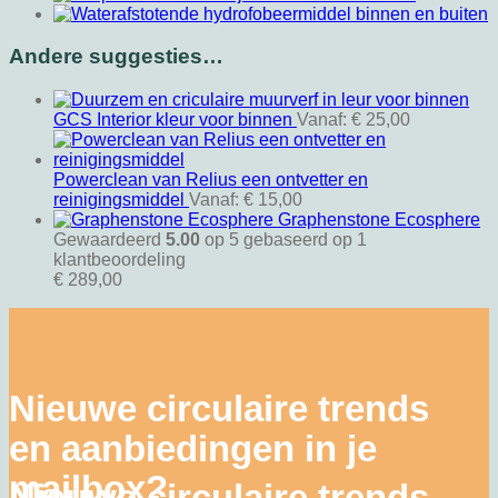
Andere suggesties…
GCS Interior kleur voor binnen
Vanaf:
€
25,00
Powerclean van Relius een ontvetter en
reinigingsmiddel
Vanaf:
€
15,00
Graphenstone Ecosphere
Gewaardeerd
5.00
op 5 gebaseerd op
1
klantbeoordeling
€
289,00
Nieuwe circulaire trends
en aanbiedingen in je
mailbox?
Nieuwe circulaire trends