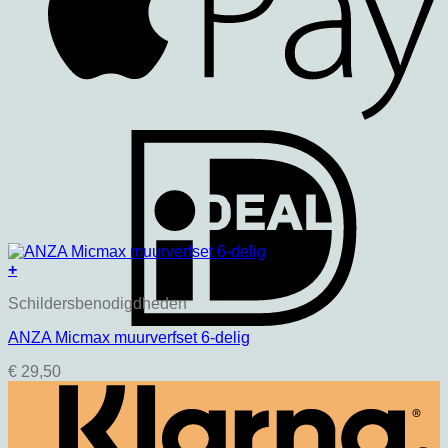
+
Schildersbenodigdheden
ANZA Micmax muurverfset 6-delig
€
29,50