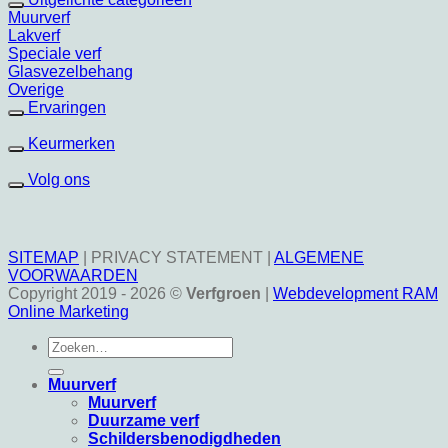
Muurverf
Lakverf
Speciale verf
Glasvezelbehang
Overige
Ervaringen
Keurmerken
Volg ons
SITEMAP
|
PRIVACY STATEMENT
|
ALGEMENE
VOORWAARDEN
Copyright 2019 - 2026 ©
Verfgroen
|
Webdevelopment RAM
Online Marketing
Zoeken
naar:
Muurverf
Muurverf
Duurzame verf
Schildersbenodigdheden