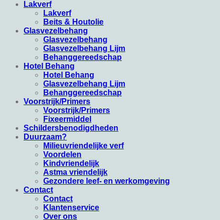
Lakverf
Lakverf
Beits & Houtolie
Glasvezelbehang
Glasvezelbehang
Glasvezelbehang Lijm
Behanggereedschap
Hotel Behang
Hotel Behang
Glasvezelbehang Lijm
Behanggereedschap
Voorstrijk/Primers
Voorstrijk/Primers
Fixeermiddel
Schildersbenodigdheden
Duurzaam?
Milieuvriendelijke verf
Voordelen
Kindvriendelijk
Astma vriendelijk
Gezondere leef- en werkomgeving
Contact
Contact
Klantenservice
Over ons