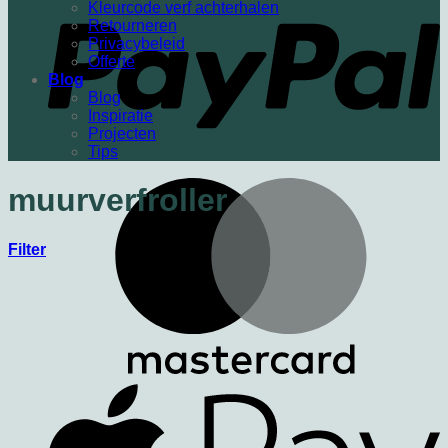
Kleurcode verf achterhalen
Retourneren
Privacybeleid
Offerte
Blog
Blog
Inspiratie
Projecten
Tips
muurverfroller
Filter