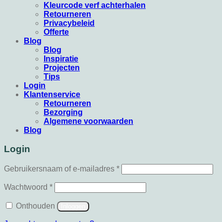
Kleurcode verf achterhalen
Retourneren
Privacybeleid
Offerte
Blog
Blog
Inspiratie
Projecten
Tips
Login
Klantenservice
Retourneren
Bezorging
Algemene voorwaarden
Blog
Login
Vereist
Gebruikersnaam of e-mailadres
*
Vereist
Wachtwoord
*
Onthouden
Inloggen