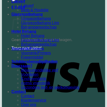
Lakverf
Lakverf
€
0,00
0
Beits & Houtolie
Winkelwagen
Glasvezelbehang
Glasvezelbehang
Glasvezelbehang Lijm
Behanggereedschap
Hotel Behang
Hotel Behang
Geen producten in de winkelwagen.
Glasvezelbehang Lijm
Behanggereedschap
Terug naar winkel
Voorstrijk/Primers
Voorstrijk/Primers
Fixeermiddel
Schildersbenodigdheden
Duurzaam?
Milieuvriendelijke verf
Voordelen
Kindvriendelijk
Astma vriendelijk
Gezondere leef- en werkomgeving
Contact
Contact
Klantenservice
Over ons