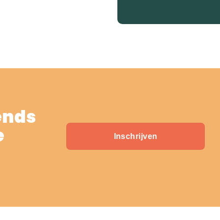
ends
e
Inschrijven