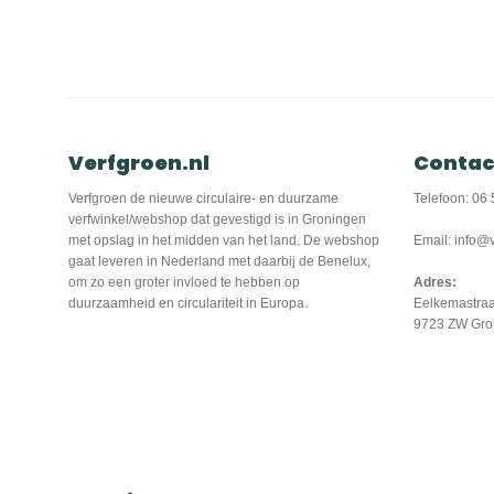
Verfgroen.nl
Contac
Verfgroen de nieuwe circulaire- en duurzame
Telefoon: 06 
verfwinkel/webshop dat gevestigd is in Groningen
met opslag in het midden van het land. De webshop
Email: info@v
gaat leveren in Nederland met daarbij de Benelux,
om zo een groter invloed te hebben op
Adres:
duurzaamheid en circulariteit in Europa.
Eelkemastraa
9723 ZW Gro