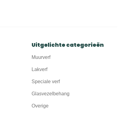
Uitgelichte categorieën
Muurverf
Lakverf
Speciale verf
Glasvezelbehang
Overige