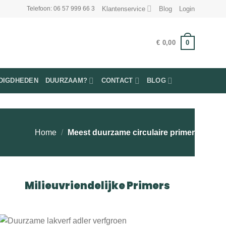
Klantenservice
Blog
Login
Telefoon: 06 57 999 66 3
0
€
0,00
DIGDHEDEN
DUURZAAM?
CONTACT
BLOG
Home
/
Meest duurzame circulaire primer
Milieuvriendelijke Primers