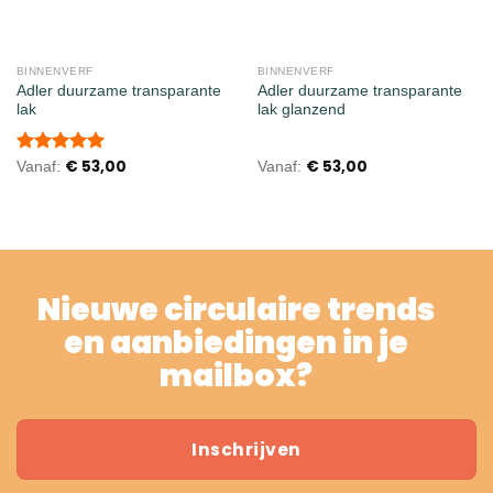
BINNENVERF
BINNENVERF
Adler duurzame transparante
Adler duurzame transparante
lak
lak glanzend
€
53,00
€
53,00
Gewaardeerd
Vanaf:
Vanaf:
5.00
uit 5
Nieuwe circulaire trends
en aanbiedingen in je
mailbox?
Inschrijven