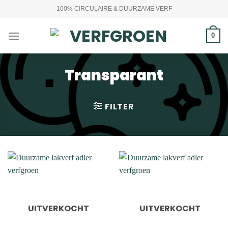
Ga
100% CIRCULAIRE & DUURZAME VERF
naar
inhoud
0
Transparant
FILTER
UITVERKOCHT
UITVERKOCHT