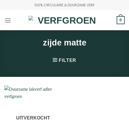
Ga
100% CIRCULAIRE & DUURZAME VERF
naar
inhoud
0
zijde matte
FILTER
UITVERKOCHT