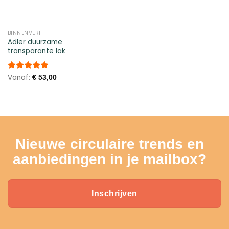
BINNENVERF
Adler duurzame
transparante lak
Vanaf:
Gewaardeerd
€
53,00
5.00
uit 5
Nieuwe circulaire trends en
aanbiedingen in je mailbox?
Inschrijven