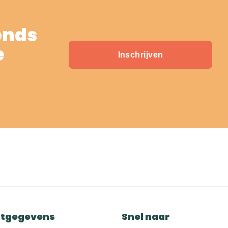
ends
e
Inschrijven
tgegevens
Snel naar