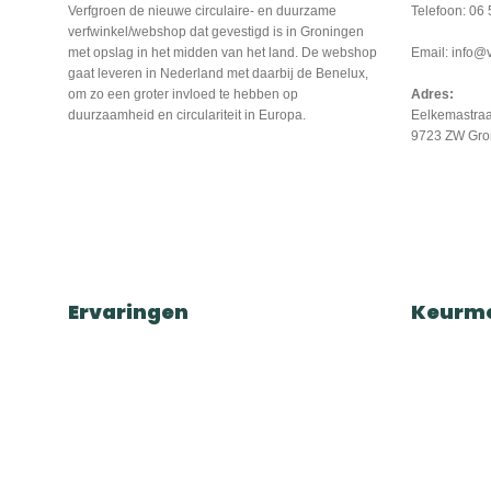
Verfgroen de nieuwe circulaire- en duurzame
Telefoon: 06 
verfwinkel/webshop dat gevestigd is in Groningen
met opslag in het midden van het land. De webshop
Email: info@v
gaat leveren in Nederland met daarbij de Benelux,
om zo een groter invloed te hebben op
Adres:
duurzaamheid en circulariteit in Europa.
Eelkemastraa
9723 ZW Gro
Ervaringen
Keurm