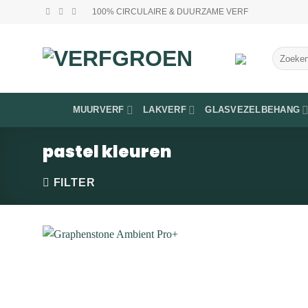
Ga
100% CIRCULAIRE & DUURZAME VERF
naar
inhoud
Zoeken
naar:
MUURVERF
LAKVERF
GLASVEZELBEHANG
pastel kleuren
FILTER