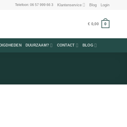
Klantenservice
Blog
Login
Telefoon: 06 57 999 66 3
0
€
0,00
DIGDHEDEN
DUURZAAM?
CONTACT
BLOG