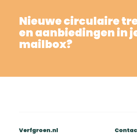
Nieuwe circulaire tr
en aanbiedingen in j
mailbox?
Verfgroen.nl
Contac