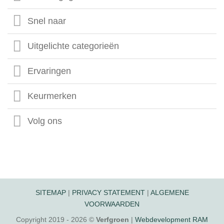
Snel naar
Uitgelichte categorieën
Ervaringen
Keurmerken
Volg ons
SITEMAP
|
PRIVACY STATEMENT
|
ALGEMENE
VOORWAARDEN
Copyright 2019 - 2026 ©
Verfgroen
|
Webdevelopment RAM