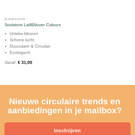
BINNENVERF
Soulstore Laif&Nuver Colours
Unieke kleuren
Schone lucht
Duurzaam & Circulair
Ecologisch
Vanaf:
€
31,00
Nieuwe circulaire trends en
aanbiedingen in je mailbox?
Inschrijven