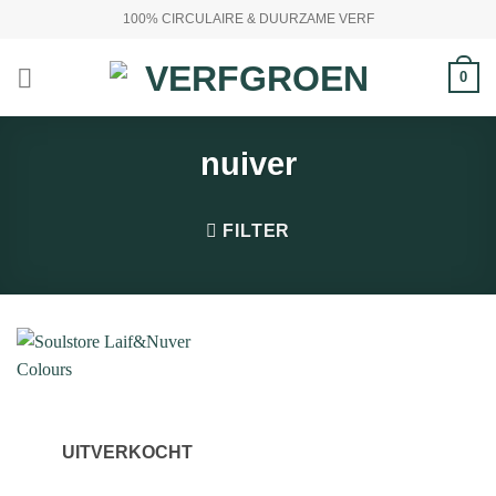
Ga
100% CIRCULAIRE & DUURZAME VERF
naar
inhoud
0
nuiver
FILTER
UITVERKOCHT