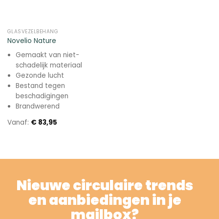
GLASVEZELBEHANG
Novelio Nature
Gemaakt van niet-
schadelijk materiaal
Gezonde lucht
Bestand tegen
beschadigingen
Brandwerend
Vanaf:
€
83,95
Nieuwe circulaire trends
en aanbiedingen in je
mailbox?