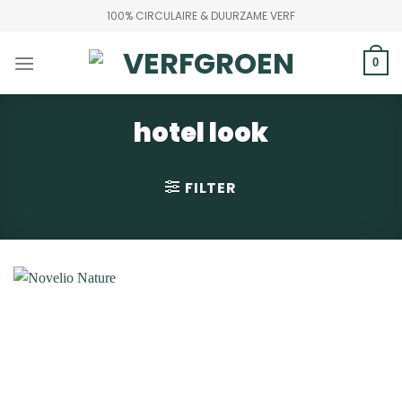
Ga
100% CIRCULAIRE & DUURZAME VERF
naar
inhoud
0
hotel look
FILTER