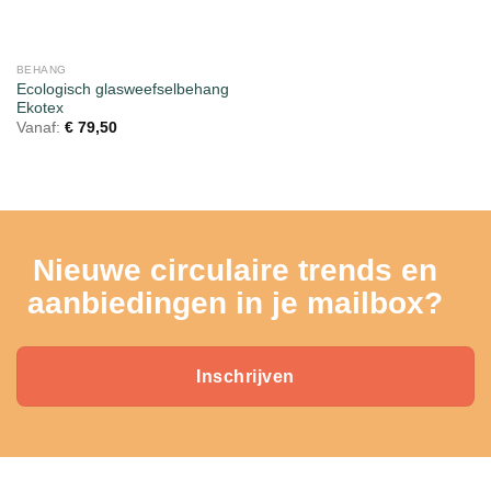
BEHANG
Ecologisch glasweefselbehang
Ekotex
Vanaf:
€
79,50
Nieuwe circulaire trends en
aanbiedingen in je mailbox?
Inschrijven