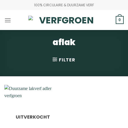
Ga
100% CIRCULAIRE & DUURZAME VERF
naar
inhoud
0
aflak
FILTER
UITVERKOCHT