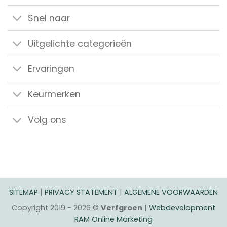
Snel naar
Uitgelichte categorieën
Ervaringen
Keurmerken
Volg ons
SITEMAP
|
PRIVACY STATEMENT
|
ALGEMENE VOORWAARDEN
Copyright 2019 - 2026 ©
Verfgroen
|
Webdevelopment
RAM Online Marketing