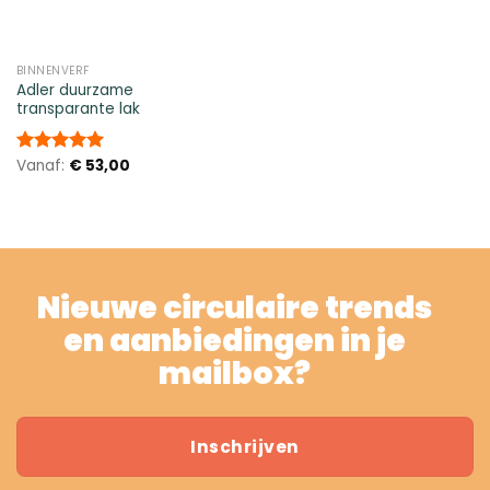
BINNENVERF
Adler duurzame
transparante lak
Vanaf:
€
53,00
Gewaardeerd
5.00
uit 5
Nieuwe circulaire trends
en aanbiedingen in je
mailbox?
Inschrijven